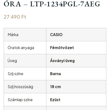
ÓRA – LTP-1234PGL-7AEG
27 490
Ft
Márka
CASIO
Óratok anyaga
Fémötvözet
Üveg
Ásványi üveg
Szíj színe
Barna
Szíj hosszúság
18 cm
Számlap színe
Ezüst