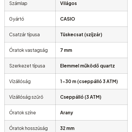
Számlap
Világos
Gyártó
CASIO
Csatzár típusa
Tüskecsat (szíjzár)
Óratok vastagság
7 mm
Szerkezet típusa
Elemmel működő quartz
Vízállóság
1-30 m (cseppálló 3 ATM)
Vízállóság szűrő
Cseppálló (3 ATM)
Óratok színe
Arany
Óratok hosszúság
32 mm