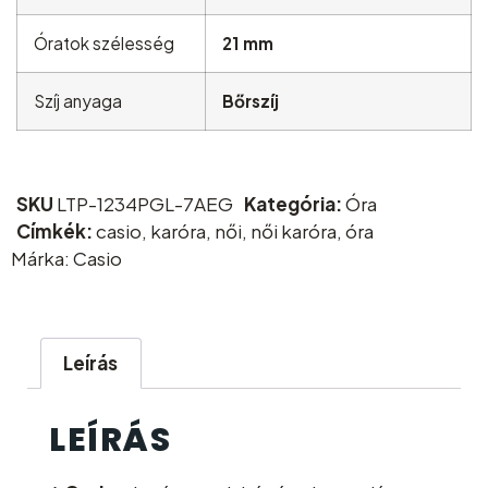
Óratok szélesség
21 mm
Szíj anyaga
Bőrszíj
SKU
LTP-1234PGL-7AEG
Kategória:
Óra
Címkék:
casio
,
karóra
,
női
,
női karóra
,
óra
Márka:
Casio
Leírás
LEÍRÁS