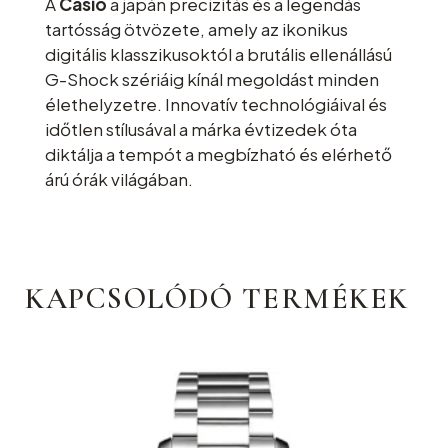
A
Casio
a japán precizitás és a legendás
tartósság ötvözete, amely az ikonikus
digitális klasszikusoktól a brutális ellenállású
G-Shock szériáig kínál megoldást minden
élethelyzetre. Innovatív technológiáival és
időtlen stílusával a márka évtizedek óta
diktálja a tempót a megbízható és elérhető
árú órák világában.
KAPCSOLÓDÓ TERMÉKEK