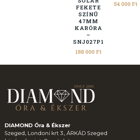
SOLAR
54 000
Ft
FEKETE
SZÍNŰ
47MM
KARÓRA
–
SNJ027P1
188 000
Ft
DIAMOND Óra & Ékszer
Szeged, Londoni krt 3., ÁRKÁD Szeged