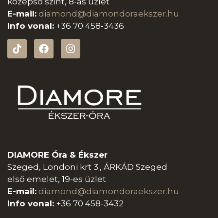
középső szint, 8-as üzlet
E-mail:
diamond@diamondoraeksz
er.hu
Info vonal:
+36 70 458-3436
DIAMORE Óra & Ékszer
Szeged, Londoni krt 3., ÁRKÁD Szeged
első emelet, 19-es üzlet
E-mail:
diamond@diamondoraeksz
er.hu
Info vonal:
+36 70 458-3432