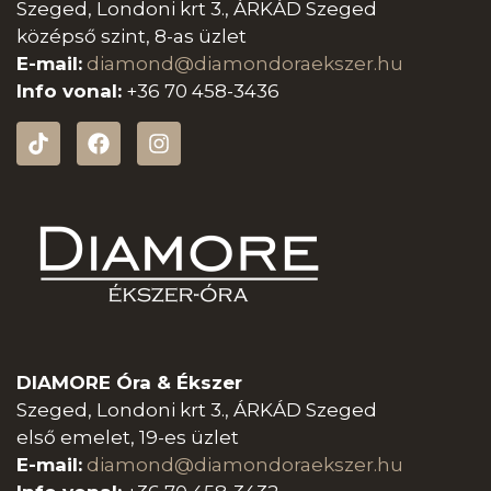
Szeged, Londoni krt 3., ÁRKÁD Szeged
középső szint, 8-as üzlet
E-mail:
diamond@diamondoraeksz
er.hu
Info vonal:
+36 70 458-3436
DIAMORE Óra & Ékszer
Szeged, Londoni krt 3., ÁRKÁD Szeged
első emelet, 19-es üzlet
E-mail:
diamond@diamondoraeksz
er.hu