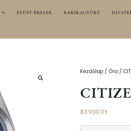
EZÜST ÉKSZER
KARIKAGYŰRŰ
DIVATÉ
Kezdőlap
/
Óra
/
CIT
CITIZE
83 900
Ft