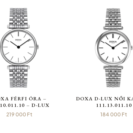
XA FÉRFI ÓRA –
DOXA D-LUX NŐI 
.10.011.10 – D-LUX
111.13.011.10
219 000
Ft
184 000
Ft