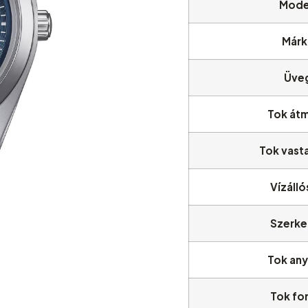
Mode
Márk
Üve
Tok át
Tok vast
Vízáll
Szerke
Tok an
Tok fo