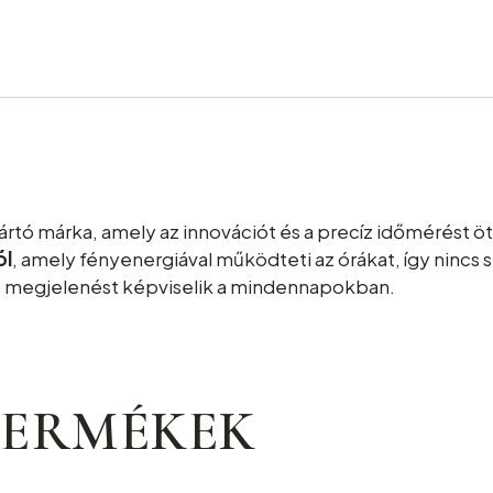
yártó márka, amely az innovációt és a precíz időmérést 
ól
, amely fényenergiával működteti az órákat, így nincs 
s megjelenést képviselik a mindennapokban.
TERMÉKEK