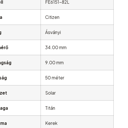
ll
FE6151-82L
a
Citizen
g
Ásványi
mérő
34.00 mm
agság
9.00 mm
óság
50 méter
zet
Solar
yaga
Titán
rma
Kerek