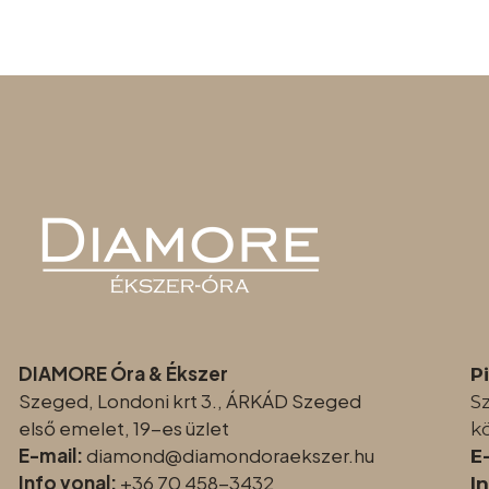
DIAMORE Óra & Ékszer
P
Szeged, Londoni krt 3., ÁRKÁD Szeged
S
első emelet, 19-es üzlet
k
E-mail:
diamond@diamondoraeksz
er.hu
E
Info vonal:
+36 70 458-3432
I