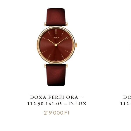
DOXA FÉRFI ÓRA –
DO
112.90.161.05 – D-LUX
112
219 000
Ft