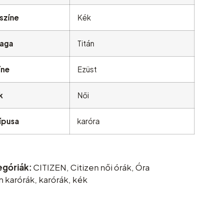
színe
Kék
yaga
Titán
íne
Ezüst
k
Női
ípusa
karóra
egóriák:
CITIZEN
,
Citizen női órák
,
Óra
n karórák
,
karórák
,
kék