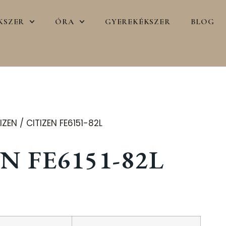
KSZER
ÓRA
GYEREKÉKSZER
BLOG
IZEN
/ CITIZEN FE6151-82L
N FE6151-82L