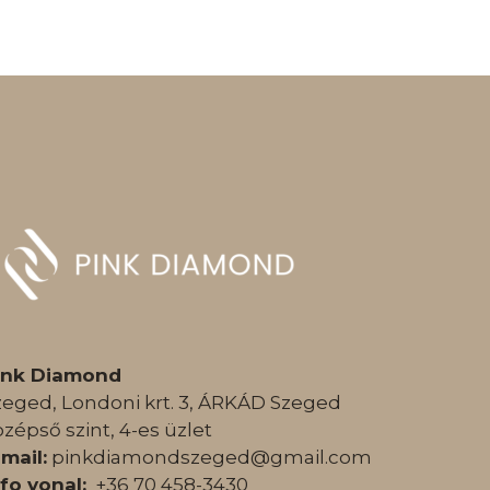
ink Diamond
zeged, Londoni krt. 3, ÁRKÁD Szeged
özépső szint, 4-es üzlet
-mail:
pinkdiamondszeged@gmail.com
nfo vonal:
+36 70 458-3430