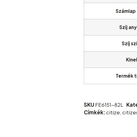
Számlap 
Szíj an
Szíj sz
Kine
Termék t
SKU
FE6151-82L
Kat
Címkék:
citize
,
citize