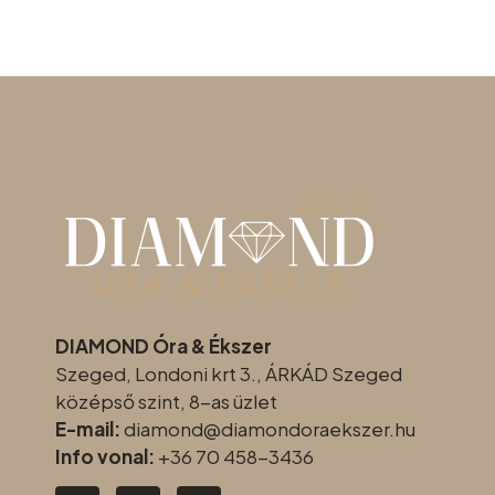
DIAMOND Óra & Ékszer
Szeged, Londoni krt 3., ÁRKÁD Szeged
középső szint, 8-as üzlet
E-mail:
diamond@diamondoraeksz
er.hu
Info vonal:
+36 70 458-3436