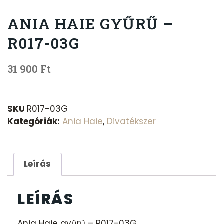
ANIA HAIE GYŰRŰ –
R017-03G
31 900
Ft
SKU
R017-03G
Kategóriák:
Ania Haie
,
Divatékszer
Leírás
LEÍRÁS
Ania Haie gyűrű – R017-03G