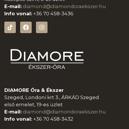
E-mail:
diamond@diamondoraeksz
er.hu
Info vonal:
+36 70 458-3436
DIAMORE Óra & Ékszer
Szeged, Londoni krt 3., ÁRKÁD Szeged
első emelet, 19-es üzlet
E-mail:
diamond@diamondoraeksz
er.hu
Info vonal:
+36 70 458-3432