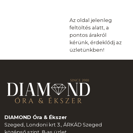
Az oldal jelenleg
feltöltés alatt, a
pontos árakról
kérünk, érdeklődj az
üzletünkben!
DIAMOND Óra & Ékszer
Szeged, Londoni krt 3., ÁRKÁD Szeged
középső szint, 8-as üzlet