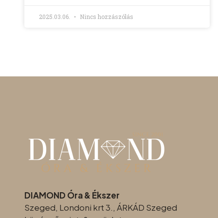
2025.03.06.
Nincs hozzászólás
DIAMOND Óra & Ékszer
Szeged, Londoni krt 3., ÁRKÁD Szeged