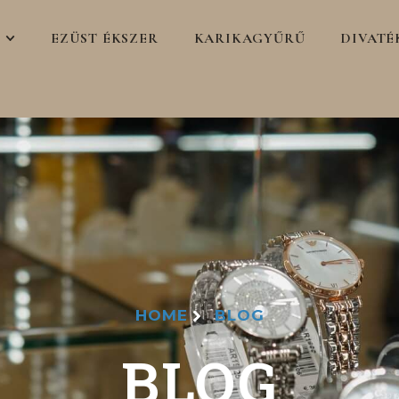
EZÜST ÉKSZER
KARIKAGYŰRŰ
DIVATÉ
HOME
BLOG
BLOG