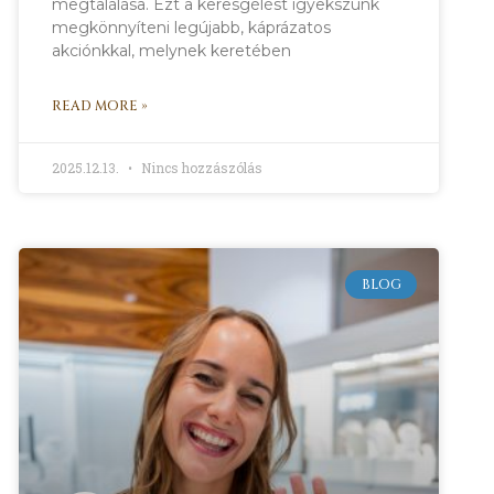
megtalálása. Ezt a keresgélést igyekszünk
megkönnyíteni legújabb, káprázatos
akciónkkal, melynek keretében
READ MORE »
2025.12.13.
Nincs hozzászólás
BLOG