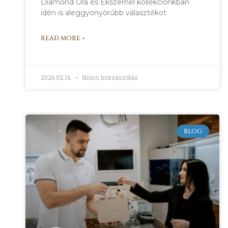
Diamond Óra és Ékszernél kollekciónkban
idén is aleggyönyörűbb választékot
READ MORE »
2026.02.16.
Nincs hozzászólás
BLOG